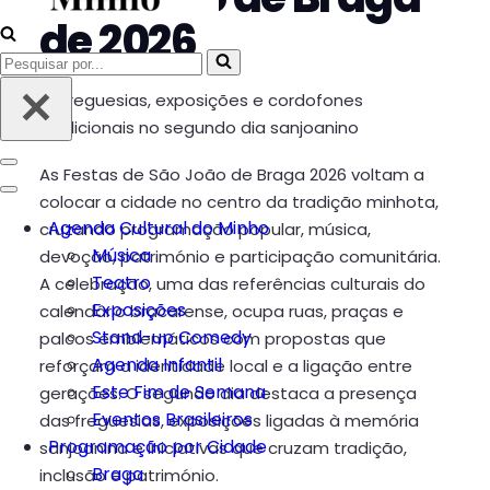
de 2026
Pesquisar
por...
🎤 Freguesias, exposições e cordofones
tradicionais no segundo dia sanjoanino
Menu
As Festas de São João de Braga 2026 voltam a
de
Menu
colocar a cidade no centro da tradição minhota,
navegação
de
Agenda Cultural do Minho
cruzando programação popular, música,
navegação
Música
devoção, património e participação comunitária.
Teatro
A celebração, uma das referências culturais do
Exposições
calendário bracarense, ocupa ruas, praças e
Stand-up Comedy
palcos emblemáticos com propostas que
Agenda Infantil
reforçam a identidade local e a ligação entre
Este Fim de Semana
gerações. O segundo dia destaca a presença
Eventos Brasileiros
das freguesias, exposições ligadas à memória
Programação por Cidade
sanjoanina e iniciativas que cruzam tradição,
Braga
inclusão e património.