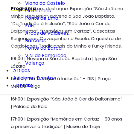
Viana do Castelo
Programa
em destaque: Exposição “São João na
Guimarães
Minha Freguesia”, Novena a São João Baptista,
Ponte de Lima
“Da Tradição à Inclusão”, “São João à Cor do
Fafe
Daltonismo”, “Memórias em Cartaz”, Cascatas
Arcos de Valdevez
Sanjoaninas, Cavaquinho na Escola, Orquestra de
Barcelos
Cordofones Tradicionais do Minho e Funky Friends.
Ponte da Barca
V.N. de Famalicão
10h00 | Novena a São João Baptista | Igreja São
Valença
Lázaro
Artigos
Adicionar Evento »
15h00 | “Da Tradição à Inclusão” – IRIS | Praça
Contato
Mestre Veiga
16h00 | Exposição “São João à Cor do Daltonismo”
| Palácio do Raio
17h00 | Exposição “Memórias em Cartaz – 90 anos
a preservar a tradição” | Museu do Traje