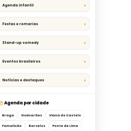
Agenda infantil
Festas e romarias
Stand-up comedy
Eventos brasileiros
Notícias e destaques
Agenda por cidade
Braga
Guimarães
Viana do Castelo
Famalicão
Barcelos
Ponte de Lima