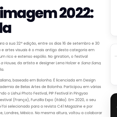
 imagem 2022:
la
 a sua 32ª edição, entre os dias 16 de setembro e 30
a e artes visuais é o mais antigo desta categoria em
 rico e extenso espólio. No gnration, o festival
 a House
, da artista e designer Lena Holzer e
Sana Sana
,
la.
italiana, baseada em Bolonha. É licenciada em Design
cademia de Belas Artes de Bolonha. Participou em várias
do o Lishui Photo Festival, PIP Festival in Pingyao
estival (França), Funzilla Expo (Itália). Em 2020, o seu
i
foi selecionado para a revista C41 Magazine e por
, Londres, México. Na mesma altura, voltou a colaborar