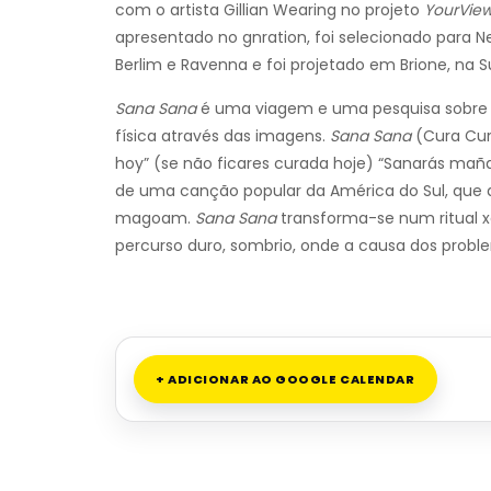
com o artista Gillian Wearing no projeto
YourView
apresentado no gnration, foi selecionado para N
Berlim e Ravenna e foi projetado em Brione, na S
Sana Sana
é uma viagem e uma pesquisa sobre a 
física através das imagens.
Sana Sana
(Cura Cur
hoy” (se não ficares curada hoje) “Sanarás mañ
de uma canção popular da América do Sul, que 
magoam.
Sana Sana
transforma-se num ritual 
percurso duro, sombrio, onde a causa dos proble
+ ADICIONAR AO GOOGLE CALENDAR