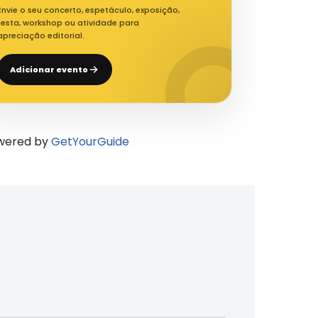
Envie o seu concerto, espetáculo, exposição,
festa, workshop ou atividade para
apreciação editorial.
Adicionar evento
wered by
GetYourGuide