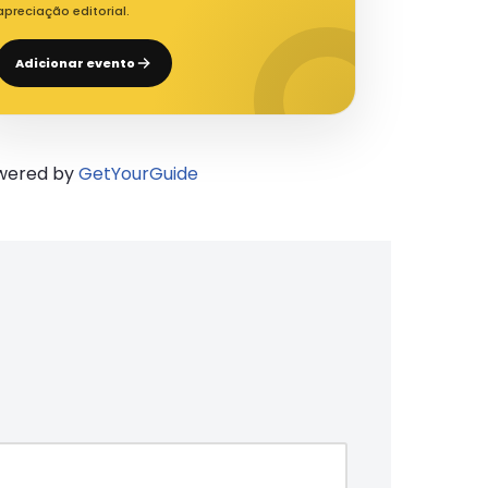
apreciação editorial.
Adicionar evento
wered by
GetYourGuide