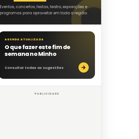
Eventos, concertos, festas, teatro, exposições e
programas para aproveitar em toda a região.
AGENDA ATUALIZADA
O que fazer este fim de
semana no Minho
→
Consultar todas as sugestões
PUBLICIDADE