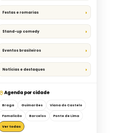
Festas e romarias
Stand-up comedy
Eventos brasileiros
Notícias e destaques
Agenda por cidade
Braga
Guimarães
Viana do Castelo
Famalicão
Barcelos
Ponte de Lima
Ver todas