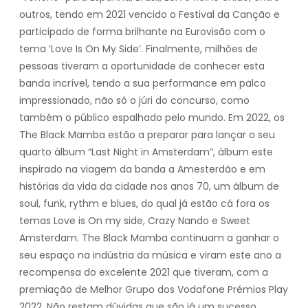
outros, tendo em 2021 vencido o Festival da Canção e
participado de forma brilhante na Eurovisão com o
tema ‘Love Is On My Side’. Finalmente, milhões de
pessoas tiveram a oportunidade de conhecer esta
banda incrível, tendo a sua performance em palco
impressionado, não só o júri do concurso, como
também o público espalhado pelo mundo. Em 2022, os
The Black Mamba estão a preparar para lançar o seu
quarto álbum “Last Night in Amsterdam”, álbum este
inspirado na viagem da banda a Amesterdão e em
histórias da vida da cidade nos anos 70, um álbum de
soul, funk, rythm e blues, do qual já estão cá fora os
temas Love is On my side, Crazy Nando e Sweet
Amsterdam. The Black Mamba continuam a ganhar o
seu espaço na indústria da música e viram este ano a
recompensa do excelente 2021 que tiveram, com a
premiação de Melhor Grupo dos Vodafone Prémios Play
2022. Não restam dúvidas que são já um sucesso