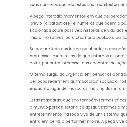
seus números quando estes são manifestament
A peça intercala momentos em que deliberadam
prévio (a catástrofe) e números que põem o pú
ficcionada sobre possíveis histórias de vida do
micro-narrativas, para chamar o público a partic
Se por um lado nos interessa abordar a dissonâ
promessas mentirosas de que estamos ali para 
noite, por outro interessa-nos encontrar soluç
O tema surgiu da urgência em pensar os contrast
períodos redefinem as “máscaras” sociais: a noi
enquanto lugar de máscaras mais rígidas e form
Estas máscaras, que são também formas efica
o mundo parece estar a colapsar, vestimos a má
entretenimento, na roda viva de um sistema que 
entra em cena, o performer morre. A peça vive d