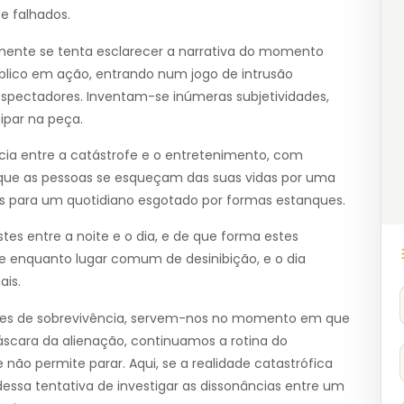
e falhados.
ente se tenta esclarecer a narrativa do momento
blico em ação, entrando num jogo de intrusão
s espectadores. Inventam-se inúmeras subjetividades,
ipar na peça.
ncia entre a catástrofe e o entretenimento, com
que as pessoas se esqueçam das suas vidas por uma
ões para um quotidiano esgotado por formas estanques.
es entre a noite e o dia, e de que forma estes
te enquanto lugar comum de desinibição, e o dia
ais.
zes de sobrevivência, servem-nos no momento em que
scara da alienação, continuamos a rotina do
não permite parar. Aqui, se a realidade catastrófica
essa tentativa de investigar as dissonâncias entre um