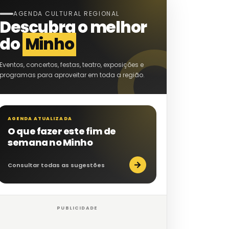
AGENDA CULTURAL REGIONAL
Descubra o melhor
do
Minho
Eventos, concertos, festas, teatro, exposições e
programas para aproveitar em toda a região.
AGENDA ATUALIZADA
O que fazer este fim de
semana no Minho
→
Consultar todas as sugestões
PUBLICIDADE