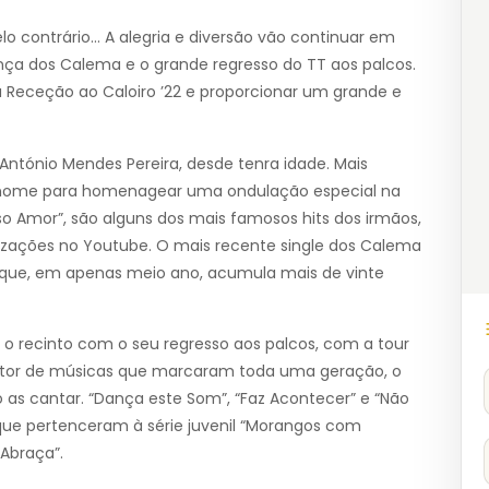
elo contrário… A alegria e diversão vão continuar em
nça dos Calema e o grande regresso do TT aos palcos.
a Receção ao Caloiro ’22 e proporcionar um grande e
António Mendes Pereira, desde tenra idade. Mais
e nome para homenagear uma ondulação especial na
sso Amor”, são alguns dos mais famosos hits dos irmãos,
izações no Youtube. O mais recente single dos Calema
pe que, em apenas meio ano, acumula mais de vinte
ar o recinto com o seu regresso aos palcos, com a tour
ntor de músicas que marcaram toda uma geração, o
o as cantar. “Dança este Som”, “Faz Acontecer” e “Não
que pertenceram à série juvenil “Morangos com
Abraça”.