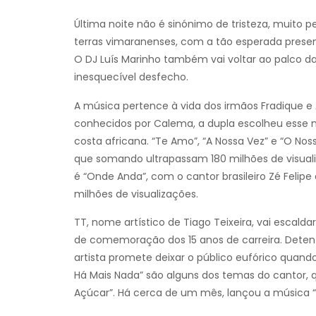
Última noite não é sinónimo de tristeza, muito p
terras vimaranenses, com a tão esperada prese
O DJ Luís Marinho também vai voltar ao palco d
inesquecível desfecho.
A música pertence à vida dos irmãos Fradique e 
conhecidos por Calema, a dupla escolheu ess
costa africana. “Te Amo”, “A Nossa Vez” e “O No
que somando ultrapassam 180 milhões de visual
é “Onde Anda”, com o cantor brasileiro Zé Feli
milhões de visualizações.
TT, nome artístico de Tiago Teixeira, vai escald
de comemoração dos 15 anos de carreira. Dete
artista promete deixar o público eufórico quand
Há Mais Nada” são alguns dos temas do cantor, 
Açúcar”. Há cerca de um mês, lançou a música “