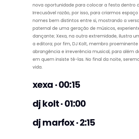
nova oportunidade para colocar a festa dentro de
Irrecusável razão, por isso, para criarmos espa
nomes bem distintos entre si, mostrando a versa
paternal de uma geração de músicos, experien
dançante; Xexa, na outra extremidade, ilustra 
a editora; por fim, DJ Kolt, membro proeminent
abrangência e irreverência musical, para além
em quem insiste tê-las. No final da noite, sere
vida.
xexa · 00:15
dj kolt · 01:00
dj marfox · 2:15