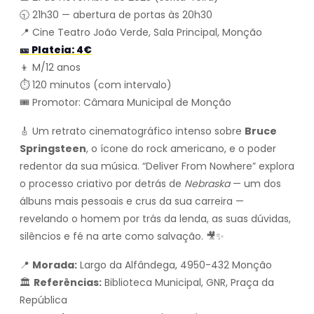
🕤 21h30 — abertura de portas às 20h30
📍 Cine Teatro João Verde, Sala Principal, Monção
🎫 Plateia: 4€
👦 M/12 anos
⏱️ 120 minutos (com intervalo)
🎟️ Promotor: Câmara Municipal de Monção
🎸 Um retrato cinematográfico intenso sobre
Bruce
Springsteen
, o ícone do rock americano, e o poder
redentor da sua música. “Deliver From Nowhere” explora
o processo criativo por detrás de
Nebraska
— um dos
álbuns mais pessoais e crus da sua carreira —
revelando o homem por trás da lenda, as suas dúvidas,
silêncios e fé na arte como salvação. 🎥✨
📍
Morada:
Largo da Alfândega, 4950-432 Monção
🏛️
Referências:
Biblioteca Municipal, GNR, Praça da
República