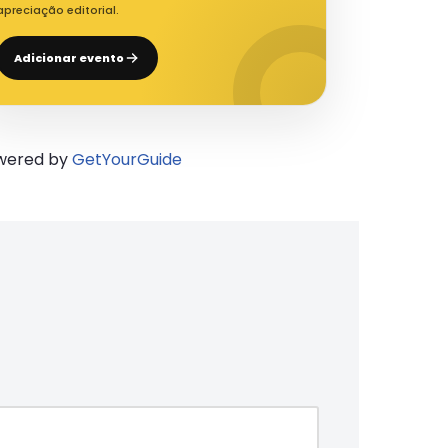
apreciação editorial.
Adicionar evento
wered by
GetYourGuide