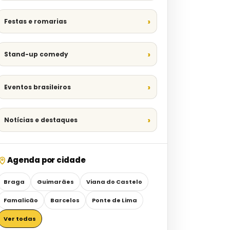
Festas e romarias
Stand-up comedy
Eventos brasileiros
Notícias e destaques
Agenda por cidade
Braga
Guimarães
Viana do Castelo
Famalicão
Barcelos
Ponte de Lima
Ver todas