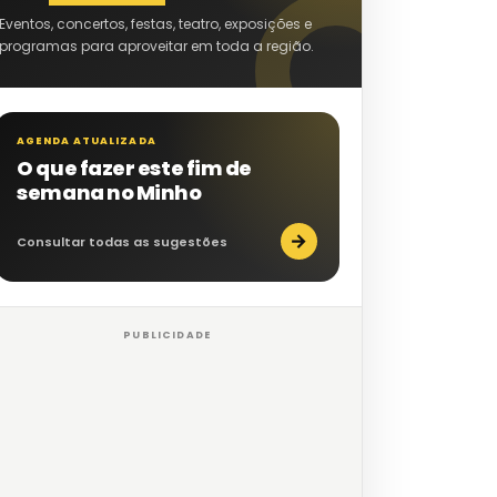
Eventos, concertos, festas, teatro, exposições e
programas para aproveitar em toda a região.
AGENDA ATUALIZADA
O que fazer este fim de
semana no Minho
→
Consultar todas as sugestões
PUBLICIDADE