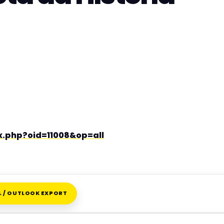
x.php?oid=11008&op=all
AL / OUTLOOK EXPORT