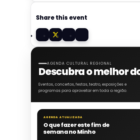
Share this event
AGENDA CULTURAL REGIONAL
Descubra o melhor d
Eventos, concertos, festas, teatro, exposições e
programas para aproveitar em toda a região.
AGENDA ATUALIZADA
O que fazer este fim de
semana no Minho