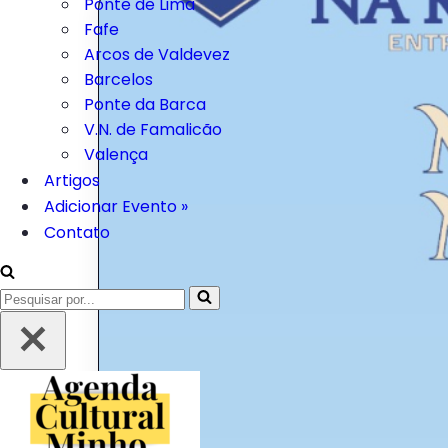
Ponte de Lima
Fafe
Arcos de Valdevez
Barcelos
Ponte da Barca
V.N. de Famalicão
Valença
Artigos
Adicionar Evento »
Contato
Pesquisar
por...