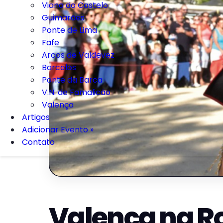
Viana do Castelo
Guimarães
Ponte de Lima
Fafe
Arcos de Valdevez
Barcelos
Ponte da Barca
V.N. de Famalicão
Valença
Artigos
Adicionar Evento »
Contato
Valença na Ro