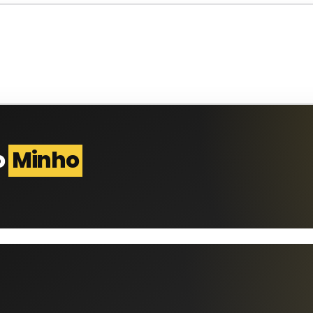
o
Minho