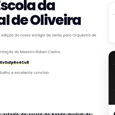
Escola da
 de Oliveira
ª edição do nosso estágio de verão para Orquestra de
entação do Maestro Rúben Castro.
9XvSsEpRo4Cu8
alho e excelente convívio.
o/x-estagio-da-escola-da-banda-musical-de-