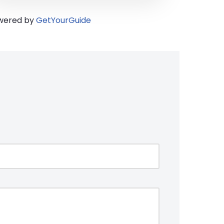
wered by
GetYourGuide