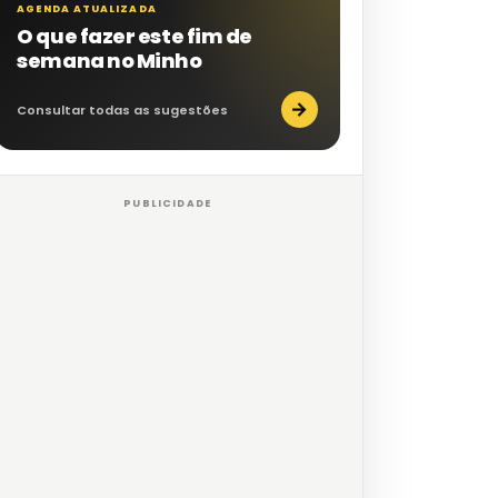
AGENDA ATUALIZADA
O que fazer este fim de
semana no Minho
→
Consultar todas as sugestões
PUBLICIDADE