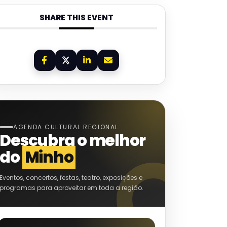
SHARE THIS EVENT
AGENDA CULTURAL REGIONAL
Descubra o melhor
do
Minho
Eventos, concertos, festas, teatro, exposições e
programas para aproveitar em toda a região.