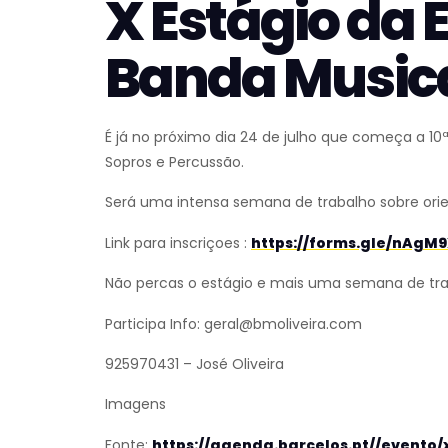
X Estágio da 
Banda Musical
É já no próximo dia 24 de julho que começa a 10
Sopros e Percussão.
Será uma intensa semana de trabalho sobre ori
Link para inscriçoes :
https://forms.gle/nAgM
Não percas o estágio e mais uma semana de trab
Participa Info: geral@bmoliveira.com
925970431 – José Oliveira
Imagens
Fonte:
https://agenda.barcelos.pt//event