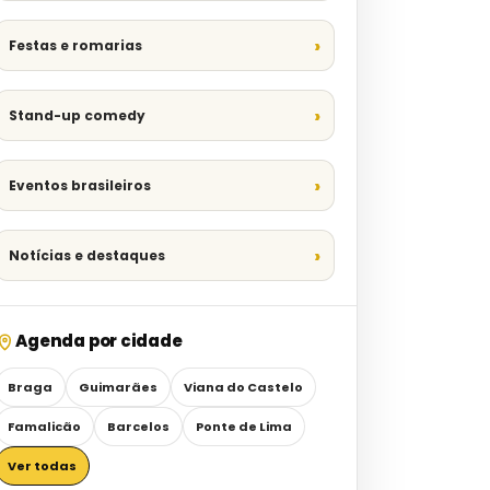
Festas e romarias
Stand-up comedy
Eventos brasileiros
Notícias e destaques
Agenda por cidade
Braga
Guimarães
Viana do Castelo
Famalicão
Barcelos
Ponte de Lima
Ver todas