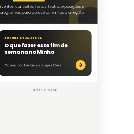
Eventos, concertos, festas, teatro, exposições e
programas para aproveitar em toda a região.
AGENDA ATUALIZADA
O que fazer este fim de
semana no Minho
→
Consultar todas as sugestões
PUBLICIDADE