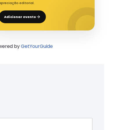
apreciação editorial.
Adicionar evento
wered by
GetYourGuide