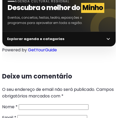
AGENDA CULTURAL REGIONAL
Descubra o melhor do
Minho
Eventos, concertos, festas, teatro, exposições e
programas para aproveitar em toda a região.
Explorar agenda e categorias
Powered by
GetYourGuide
Deixe um comentário
O seu endereço de email não será publicado.
Campos
obrigatórios marcados com
*
Nome
*
Email
*