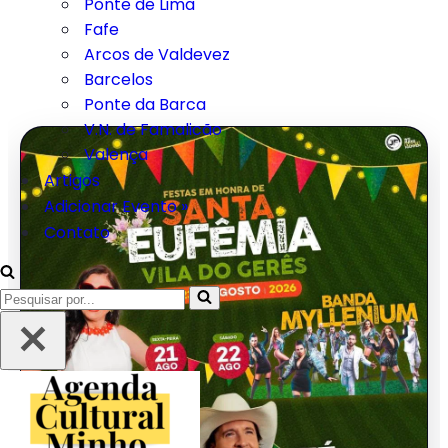
Ponte de Lima
Fafe
Arcos de Valdevez
Barcelos
Ponte da Barca
V.N. de Famalicão
Valença
Artigos
Adicionar Evento »
Contato
Pesquisar
por...