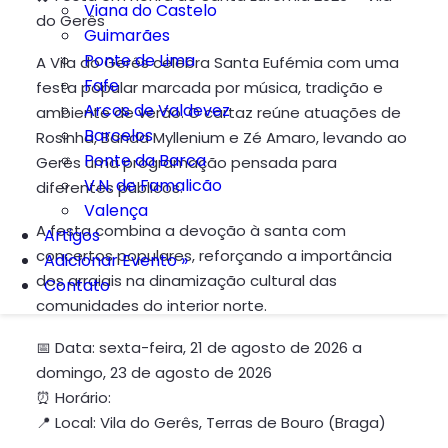
Viana do Castelo
do Gerês
Guimarães
Ponte de Lima
A Vila do Gerês celebra Santa Eufémia com uma
Fafe
festa popular marcada por música, tradição e
Arcos de Valdevez
ambiente de verão. O cartaz reúne atuações de
Barcelos
Rosinha, Banda Myllenium e Zé Amaro, levando ao
Ponte da Barca
Gerês uma programação pensada para
V.N. de Famalicão
diferentes públicos.
Valença
A festa combina a devoção à santa com
Artigos
concertos populares, reforçando a importância
Adicionar Evento »
dos arraiais na dinamização cultural das
Contato
comunidades do interior norte.
📅 Data: sexta-feira, 21 de agosto de 2026 a
domingo, 23 de agosto de 2026
⏰ Horário:
📍 Local: Vila do Gerês, Terras de Bouro (Braga)