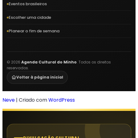
Eventos brasileiros
Escolher uma cidade
Planear o fim de semana
©
2026
Agenda Cultural do Minho
. Todos os direitos
reservados.
Voltar à página inicial
Neve
| Criado com
WordPress
DIVULGAÇÃO CULTURAL