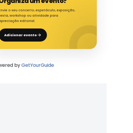
Organiza um evento?
Envie o seu concerto, espetáculo, exposição,
festa, workshop ou atividade para
apreciação editorial.
Adicionar evento
wered by
GetYourGuide