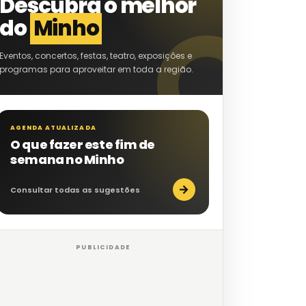
Descubra o melhor
do
Minho
Eventos, concertos, festas, teatro, exposições e
programas para aproveitar em toda a região.
AGENDA ATUALIZADA
O que fazer este fim de
semana no Minho
→
Consultar todas as sugestões
PUBLICIDADE