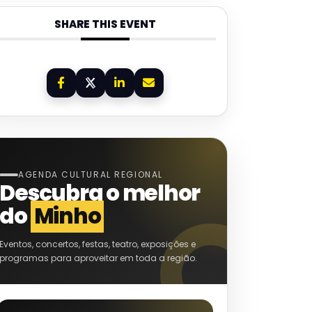
SHARE THIS EVENT
AGENDA CULTURAL REGIONAL
Descubra o melhor
do
Minho
Eventos, concertos, festas, teatro, exposições e
programas para aproveitar em toda a região.