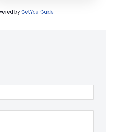
wered by
GetYourGuide