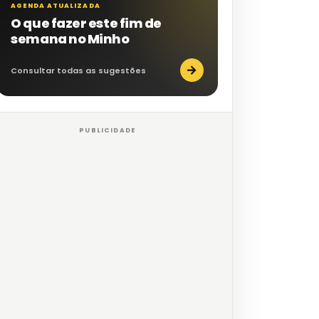
AGENDA ATUALIZADA
O que fazer este fim de
semana no Minho
→
Consultar todas as sugestões
PUBLICIDADE