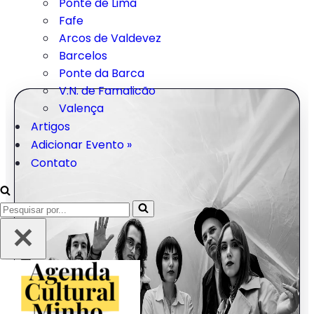
Ponte de Lima
Fafe
Arcos de Valdevez
Barcelos
Ponte da Barca
V.N. de Famalicão
Valença
Artigos
Adicionar Evento »
Contato
Pesquisar
por...