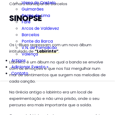
Viana do Castelo
Câmara Municipal de Barcelos
Guimarães
Ponte de Lima
SINOPSE
Fafe
Arcos de Valdevez
Barcelos
Ponte da Barca
Os L-Blues regressam com um novo álbum
V.N. de Famalicão
intitulado de
“Labirinto”
.
Valença
Artigos
Labirinto é um álbum no qual a banda se envolve
Adicionar Evento »
com as emoções e que nos faz mergulhar num
Contato
mar de sentimentos que surgem nas melodias de
cada canção.
Na Grécia antiga o labirinto era um local de
experimentação e não uma prisão, onde o seu
percurso era mais importante que a saída.