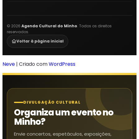
©
2026
Agenda Cultural do Minho
. Todos os direitos
reservados.
Voltar à página inicial
Neve
| Criado com
WordPress
DIVULGAÇÃO CULTURAL
Organiza um evento no
Minho?
Envie concertos, espetáculos, exposições,