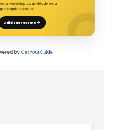
festa, workshop ou atividade para
apreciação editorial.
Adicionar evento
wered by
GetYourGuide