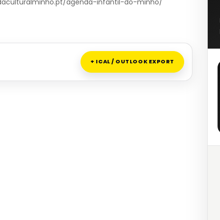
endaculturalminho.pt/agenda-infantil-do-minho/
+ ICAL / OUTLOOK EXPORT