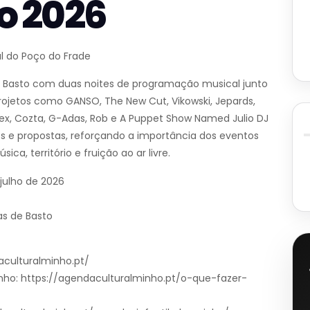
o 2026
al do Poço do Frade
 Basto com duas noites de programação musical junto
 projetos como GANSO, The New Cut, Vikowski, Jepards,
rex, Cozta, G-Adas, Rob e A Puppet Show Named Julio DJ
os e propostas, reforçando a importância dos eventos
ca, território e fruição ao ar livre.
 julho de 2026
ras de Basto
aculturalminho.pt/
nho: https://agendaculturalminho.pt/o-que-fazer-