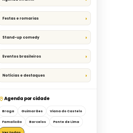
Festas e romarias
Stand-up comedy
Eventos brasileiros
Notícias e destaques
Agenda por cidade
Braga
Guimarães
Viana do Castelo
Famalicão
Barcelos
Ponte de Lima
Ver todas