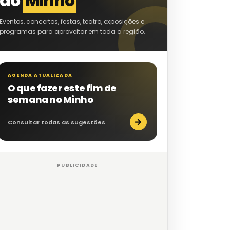
do
Minho
Eventos, concertos, festas, teatro, exposições e
programas para aproveitar em toda a região.
AGENDA ATUALIZADA
O que fazer este fim de
semana no Minho
→
Consultar todas as sugestões
PUBLICIDADE