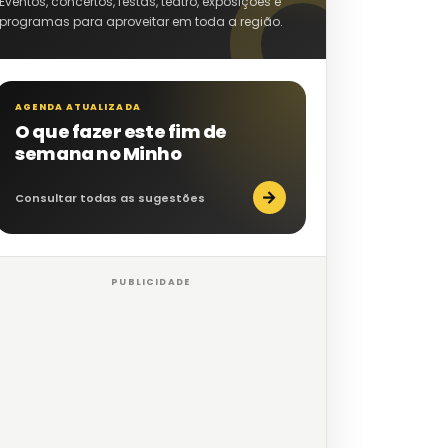
Eventos, concertos, festas, teatro, exposições e
programas para aproveitar em toda a região.
AGENDA ATUALIZADA
O que fazer este fim de
semana no Minho
→
Consultar todas as sugestões
PUBLICIDADE