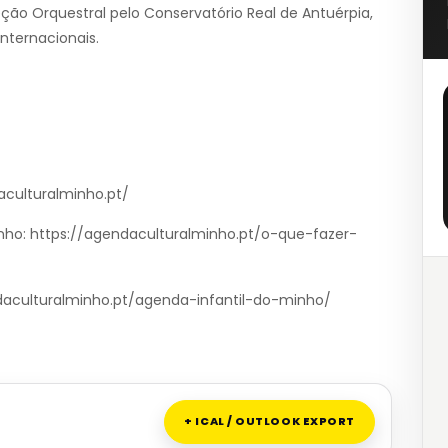
ção Orquestral pelo Conservatório Real de Antuérpia,
nternacionais.
aculturalminho.pt/
nho: https://agendaculturalminho.pt/o-que-fazer-
endaculturalminho.pt/agenda-infantil-do-minho/
+ ICAL / OUTLOOK EXPORT