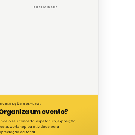
PUBLICIDADE
DIVULGAÇÃO CULTURAL
Organiza um evento?
Envie o seu concerto, espetáculo, exposição,
festa, workshop ou atividade para
apreciação editorial.