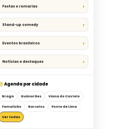
Festas e romarias
Stand-up comedy
Eventos brasileiros
Notícias e destaques
Agenda por cidade
Braga
Guimarães
Viana do Castelo
Famalicão
Barcelos
Ponte de Lima
Ver todas