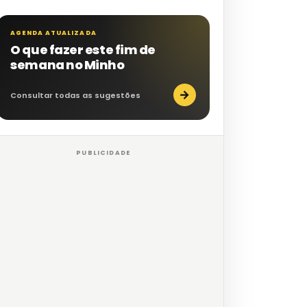
AGENDA ATUALIZADA
O que fazer este fim de
semana no Minho
→
Consultar todas as sugestões
PUBLICIDADE