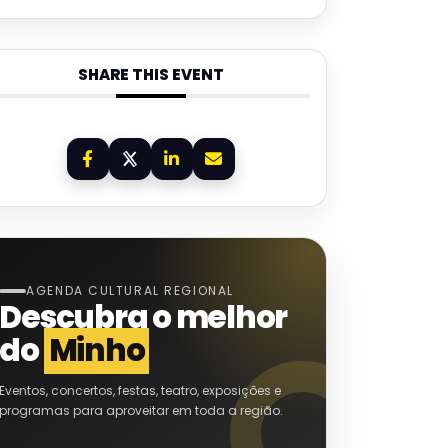
SHARE THIS EVENT
AGENDA CULTURAL REGIONAL
Descubra o melhor
do
Minho
Eventos, concertos, festas, teatro, exposições e
programas para aproveitar em toda a região.