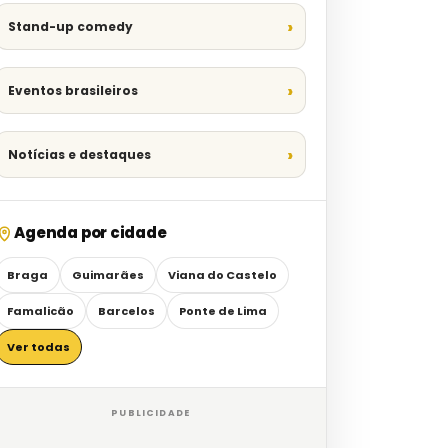
Stand-up comedy
Eventos brasileiros
Notícias e destaques
Agenda por cidade
Braga
Guimarães
Viana do Castelo
Famalicão
Barcelos
Ponte de Lima
Ver todas
PUBLICIDADE