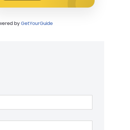
wered by
GetYourGuide