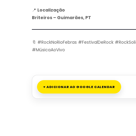
📍
Localização
Briteiros – Guimarães, PT
🔖 #RockNoRioFebras #FestivalDeRock #RockSoli
#MúsicaAoVivo
+ ADICIONAR AO GOOGLE CALENDAR