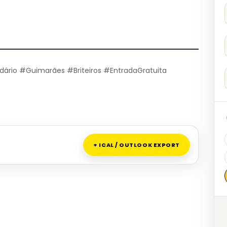
dário #Guimarães #Briteiros #EntradaGratuita
+ ICAL / OUTLOOK EXPORT