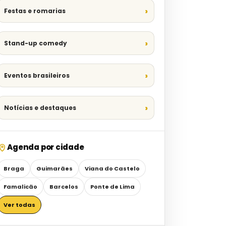
Festas e romarias
Stand-up comedy
Eventos brasileiros
Notícias e destaques
Agenda por cidade
Braga
Guimarães
Viana do Castelo
Famalicão
Barcelos
Ponte de Lima
Ver todas