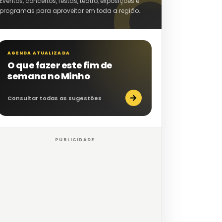
Eventos, concertos, festas, teatro, exposições e
programas para aproveitar em toda a região.
AGENDA ATUALIZADA
O que fazer este fim de
semana no Minho
→
Consultar todas as sugestões
PUBLICIDADE