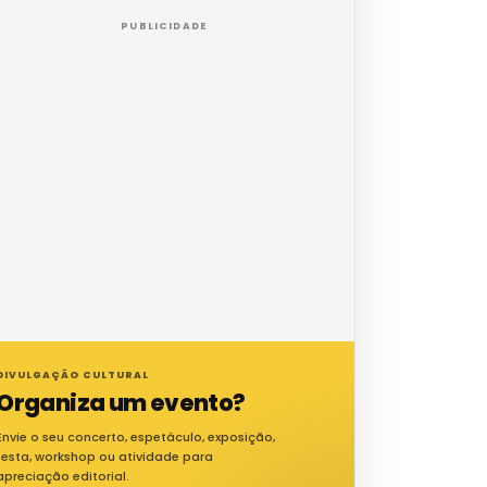
PUBLICIDADE
DIVULGAÇÃO CULTURAL
Organiza um evento?
Envie o seu concerto, espetáculo, exposição,
festa, workshop ou atividade para
apreciação editorial.