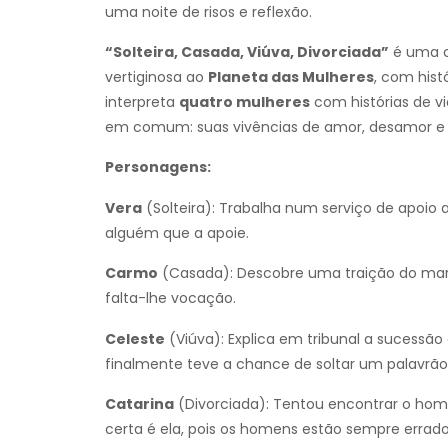
uma noite de risos e reflexão.
“Solteira, Casada, Viúva, Divorciada”
é uma c
vertiginosa ao
Planeta das Mulheres
, com hist
interpreta
quatro mulheres
com histórias de v
em comum: suas vivências de amor, desamor e as
Personagens:
Vera
(Solteira): Trabalha num serviço de apoio 
alguém que a apoie.
Carmo
(Casada): Descobre uma traição do mar
falta-lhe vocação.
Celeste
(Viúva): Explica em tribunal a sucessã
finalmente teve a chance de soltar um palavrão
Catarina
(Divorciada): Tentou encontrar o hom
certa é ela, pois os homens estão sempre errado