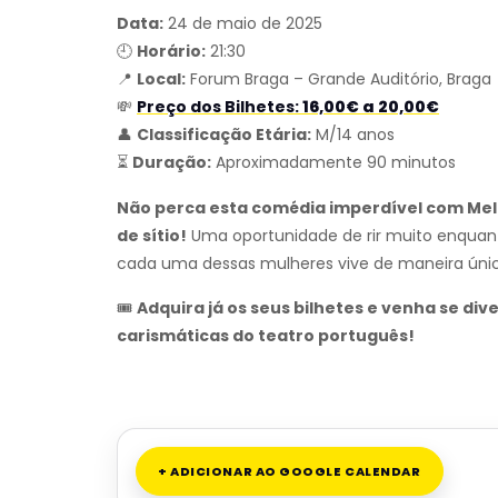
Data:
24 de maio de 2025
🕘
Horário:
21:30
📍
Local:
Forum Braga – Grande Auditório, Braga
💸
Preço dos Bilhetes:
16,00€ a 20,00€
👤
Classificação Etária:
M/14 anos
⏳
Duração:
Aproximadamente 90 minutos
Não perca esta comédia imperdível com Me
de sítio!
Uma oportunidade de rir muito enquanto
cada uma dessas mulheres vive de maneira únic
🎟
Adquira já os seus bilhetes e venha se div
carismáticas do teatro português!
+ ADICIONAR AO GOOGLE CALENDAR