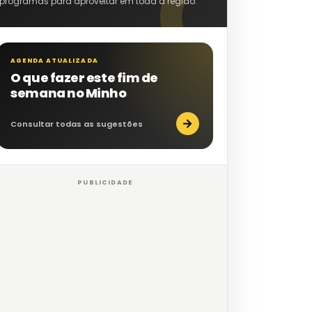
programas para aproveitar em toda a região.
AGENDA ATUALIZADA
O que fazer este fim de
semana no Minho
→
Consultar todas as sugestões
PUBLICIDADE