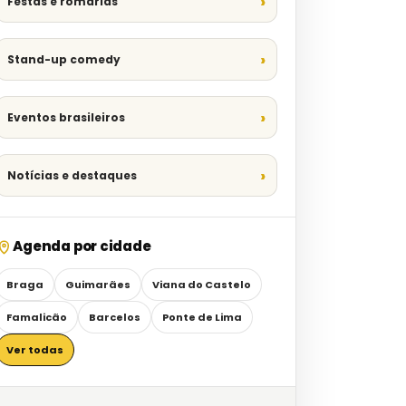
Festas e romarias
Stand-up comedy
Eventos brasileiros
Notícias e destaques
Agenda por cidade
Braga
Guimarães
Viana do Castelo
Famalicão
Barcelos
Ponte de Lima
Ver todas