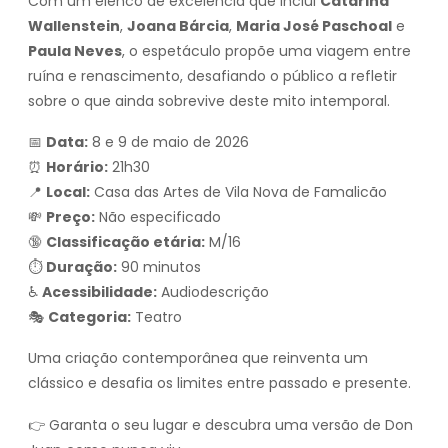
Com um elenco de excelência que inclui
Catarina
Wallenstein
,
Joana Bárcia
,
Maria José Paschoal
e
Paula Neves
, o espetáculo propõe uma viagem entre
ruína e renascimento, desafiando o público a refletir
sobre o que ainda sobrevive deste mito intemporal.
📅
Data:
8 e 9 de maio de 2026
⏰
Horário:
21h30
📍
Local:
Casa das Artes de Vila Nova de Famalicão
💸
Preço:
Não especificado
🔞
Classificação etária:
M/16
⏱
Duração:
90 minutos
♿
Acessibilidade:
Audiodescrição
🎭
Categoria:
Teatro
Uma criação contemporânea que reinventa um
clássico e desafia os limites entre passado e presente.
👉 Garanta o seu lugar e descubra uma versão de Don