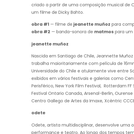
criado a partir de uma composição musical de
um filme de Dicky Bahto.
obra #1
— filme de
jeanette muñoz
para comp
obra #2
— banda-sonora de
matmos
para um 
jeanette muñoz
Nascida em Santiago de Chile, Jeannette Muñoz
trabalha maioritariamente com película de 16mm
Universidade do Chile e atulamente vive entre Sa
exibidos em vários festivais e galerias como Cen
Perisférico, New York Film Festival, Rotterdam FF
Festival Ontario Canada, Arsenal-Berlin, Ourense 
Centro Gallego de Artes da Imaxe, Xcèntric CCCB
odete
Odete, artista multidisciplinar, desenvolve uma 
performance e teatro. Ao longo dos tempos tem