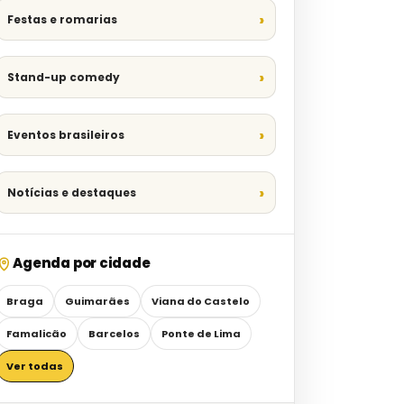
Festas e romarias
Stand-up comedy
Eventos brasileiros
Notícias e destaques
Agenda por cidade
Braga
Guimarães
Viana do Castelo
Famalicão
Barcelos
Ponte de Lima
Ver todas