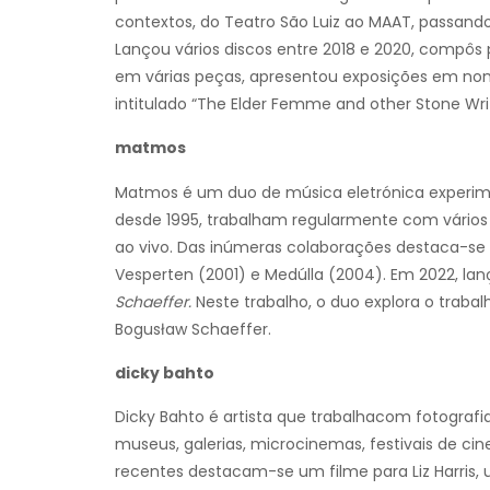
contextos, do Teatro São Luiz ao MAAT, passando
Lançou vários discos entre 2018 e 2020, compô
em várias peças, apresentou exposições em nome 
intitulado “The Elder Femme and other Stone Writ
matmos
Matmos é um duo de música eletrónica experimen
desde 1995, trabalham regularmente com vários
ao vivo. Das inúmeras colaborações destaca-se a 
Vesperten (2001) e Medúlla (2004). Em 2022, lan
Schaeffer.
Neste trabalho, o duo explora o traba
Bogusław Schaeffer.
dicky bahto
Dicky Bahto é artista que trabalhacom fotograf
museus, galerias, microcinemas, festivais de cin
recentes destacam-se um filme para Liz Harris, 