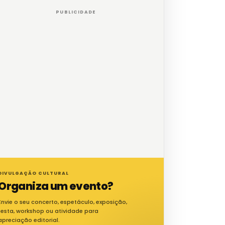
PUBLICIDADE
DIVULGAÇÃO CULTURAL
Organiza um evento?
Envie o seu concerto, espetáculo, exposição,
festa, workshop ou atividade para
apreciação editorial.