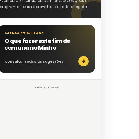
Eventos, concertos, festas, teatro, exposições e
programas para aproveitar em toda a região.
AGENDA ATUALIZADA
O que fazer este fim de
semana no Minho
→
Consultar todas as sugestões
PUBLICIDADE