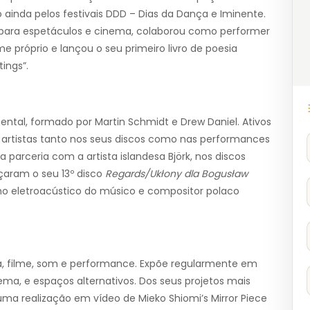
 ainda pelos festivais DDD – Dias da Dança e Iminente.
s para espetáculos e cinema, colaborou como performer
próprio e lançou o seu primeiro livro de poesia
ings”.
tal, formado por Martin Schmidt e Drew Daniel. Ativos
 artistas tanto nos seus discos como nas performances
parceria com a artista islandesa Björk, nos discos
çaram o seu 13º disco
Regards/Ukłony dla Bogusław
lho eletroacústico do músico e compositor polaco
ia, filme, som e performance. Expõe regularmente em
ema, e espaços alternativos. Dos seus projetos mais
uma realização em vídeo de Mieko Shiomi’s Mirror Piece