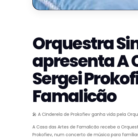
Orquestra Si
apresenta A 
Sergei Prokof
Famalicão
🎤 A Cinderela de Prokofiev ganha vida pela Orq
A Casa das Artes de Famalicão recebe a Orquest
Prokofiev, num concerto de música para família