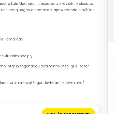
estro Luís Machado, o espetáculo revisita o clássico
 cor, imaginação e contraste, aproximando o público
 de Famalicão
aculturalminho.pt/
nho: https://agendaculturalminho.pt/o-que-fazer-
endaculturalminho.pt/agenda-infantil-do-minho/
+ ICAL / OUTLOOK EXPORT