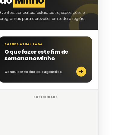
do
Minho
Eventos, concertos, festas, teatro, exposições e
programas para aproveitar em toda a região.
AGENDA ATUALIZADA
O que fazer este fim de
semana no Minho
→
Consultar todas as sugestões
PUBLICIDADE