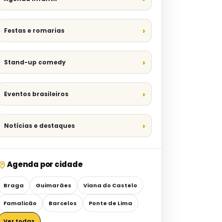
Festas e romarias
Stand-up comedy
Eventos brasileiros
Notícias e destaques
Agenda por cidade
Braga
Guimarães
Viana do Castelo
Famalicão
Barcelos
Ponte de Lima
Ver todas