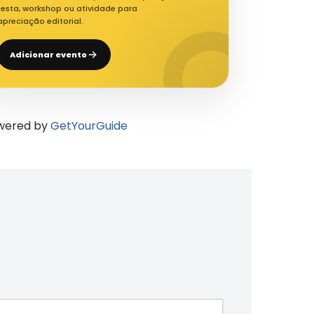
festa, workshop ou atividade para
apreciação editorial.
Adicionar evento
wered by
GetYourGuide