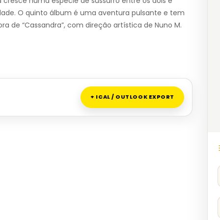
a cresce numa espécie de sussurro entre os dois e
dade. O quinto álbum é uma aventura pulsante e tem
ra de “Cassandra”, com direção artística de Nuno M.
+ ICAL / OUTLOOK EXPORT